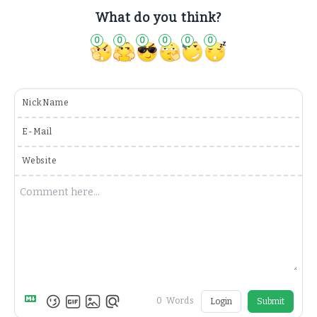
What do you think?
0
0
0
0
0
0
NickName
E-Mail
Website
0
Words
Login
Submit