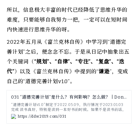
所以，信息极大丰富的时代已经降低了思维升华的
难度，只要能够自我努力一把，一定可以在短时间
内快速进行思维升华的呀。
2022年五月从《富兰克林自传》中学习到“道德完
善计划”之后，便念念不忘。于是从日记中抽象出五
个关键词（
“规划”、“自律”、“专注”、“复盘”、“迭
代”
）以及《富兰克林自传》中提到的“
谦逊
”，变成
自己的“道德完善计划v1.0”。
031 “道德完善计划”是什么？有何影响？怎么做？ | Dongdong’s Blog
“道德完善计划v1.0”制定于2022.05.09，执行情况于2023.01.03
完成 读书真好，特别是读到一本好书的时候。如果不是读书的话，
“道德完善计划”完全是不敢想的事情呀。加油打气，努力完成这个
https://ddw2019.com/031
反人性的道德完善计划。