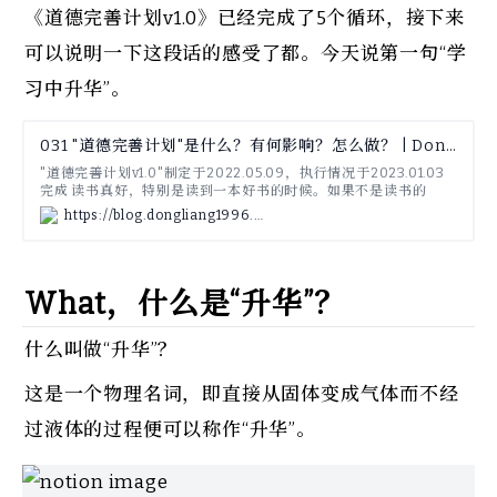
《道德完善计划v1.0》已经完成了5个循环，接下来
可以说明一下这段话的感受了都。今天说第一句“学
习中升华”。
031 "道德完善计划"是什么？有何影响？怎么做？ | Dongdong's Blog | 系统、工具、杂谈
"道德完善计划v1.0"制定于2022.05.09，执行情况于2023.01.03
完成 读书真好，特别是读到一本好书的时候。如果不是读书的
话，"道德完善计划"完全是不敢想的事情呀。加油打气，努力完成
https://blog.dongliang1996.cn/post/031
这个反人性的道德完善计划。 思维要在学习中升华，内省中完善，
自律中养成，实践中淬炼。 当年大学上政治课这段话特别好，但是
不知道如何使用。今天正好来回答这个问题。 ...
What，什么是“升华”？
什么叫做“升华”？
这是一个物理名词，即直接从固体变成气体而不经
过液体的过程便可以称作“升华”。