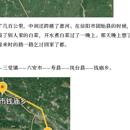
了几百公里，中间还跨越了淮河。在信阳市固始县的时候
拔了别人家的白菜，开水煮白菜过了一晚上。那天晚上想
着来时的路一路乞讨回家了都。
—三觉镇——六安市——寿县——凤台县——钱庙乡。