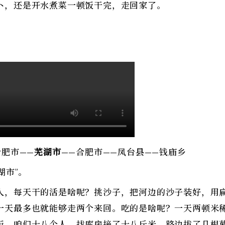
卜，还是开水煮菜一顿饭干完，走回家了。
。
合肥市——
芜湖市
——合肥市——凤台县——钱庙乡
湖市”。
人，每天干的活是啥呢？挑沙子，把河边的沙子装好，用
一天最多也就能够走两个来回。吃的是啥呢？一天两顿米
饭。咱们十八个人，找库房接了十八斤米，路边拔了几根