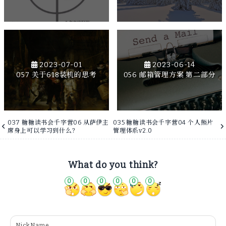
2023-07-01
2023-06-14
057 关于618装机的思考
056 邮箱管理方案 第二部分
037 糖糖读书会千字营06 从萨伊主
035 糖糖读书会千字营04 个人照片
席身上可以学习到什么？
管理体系v2.0
What do you think?
0
0
0
0
0
0
NickName