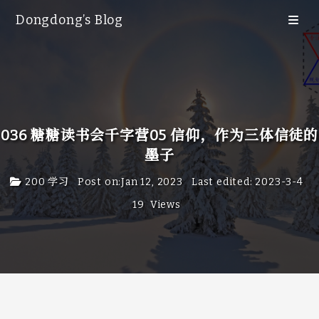
Dongdong’s Blog
Blog
Category
Tags
Archive
036 糖糖读书会千字营05 信仰，作为三体信徒的
65
墨子
Search
200 学习
Post on
:
Jan 12, 2023
Last edited
:
2023-3-4
友情链接
19
Views
关于