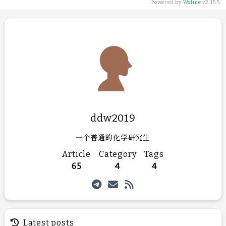
Powered by
Waline
v2.15.5
ddw2019
一个普通的化学研究生
Article
Category
Tags
65
4
4
Latest posts